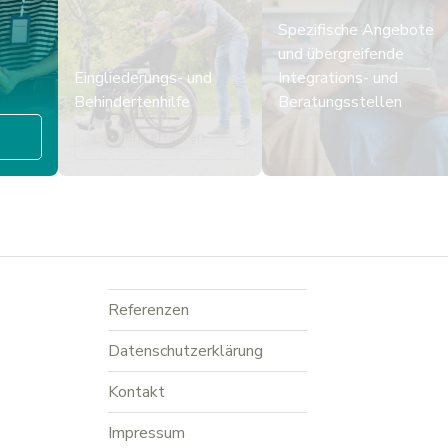
Spezifische Angebote
und übergreifende
Eingliederungs- und
Integrations- und
Behindertenhilfe
Beratungsstellen
n
Mehr erfahren
Mehr erfahren
Referenzen
Datenschutzerklärung
Kontakt
Impressum