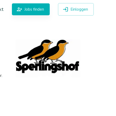
kt
Jobs finden
Einloggen
r.