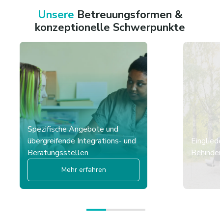
Unsere
Betreuungsformen &
konzeptionelle Schwerpunkte
Spezifische Angebote und
übergreifende Integrations- und
Einglied
Beratungsstellen
Behinder
Mehr erfahren