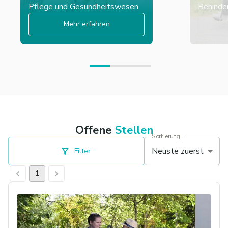
Pflege und Gesundheitswesen
Behinder
Mehr erfahren
Offene
Stellen
Sortierung
Neuste zuerst
Filter
1