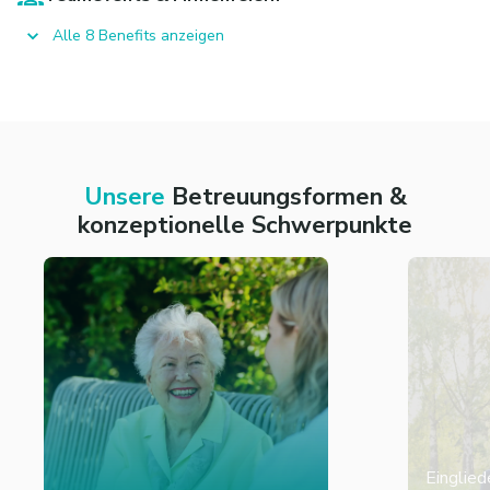
Alle 8 Benefits anzeigen
Unsere
Betreuungsformen &
konzeptionelle Schwerpunkte
Einglied