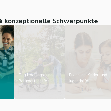
 konzeptionelle Schwerpunkte
Eingliederungs- und
Erziehung, Kinder- und
Behindertenhilfe
Jugendhilfe
n
Mehr erfahren
Mehr erfahren