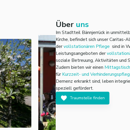
Über
uns
Im Stadtteil Bännjerrück in unmittel
Kirche, befindet sich unser Caritas
der
vollstationären Pflege
sind in 
Leistungsangeboten der
vollstation
soziale Betreuung, Aktivitäten und 
Zudem bieten wir einen
Mittagstisc
für
Kurzzeit- und Verhinderungspfle
Demenz erkrankt sind, leben integri
speziell gefördert.
Traumstelle finden