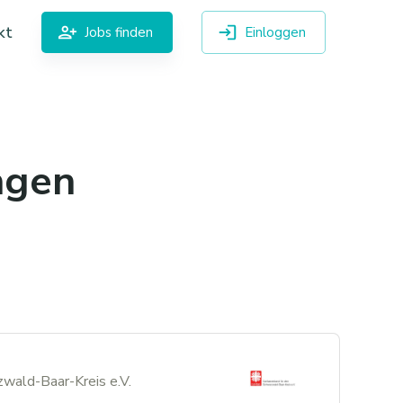
kt
Jobs finden
Einloggen
ngen
zwald-Baar-Kreis e.V.