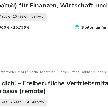
w/m/d) für Finanzen, Wirtschaft un
7.900 € - 10.799 €
39 h/wo
.900 € - 10.799 €
Stellenumfang
attformen GmbH
/ Social Matching (Home-Office Raum Villingen
dich! – Freiberufliche Vertriebsmita
rbasis (remote)
150 € - 4.500 €
4 - 40 h/wo