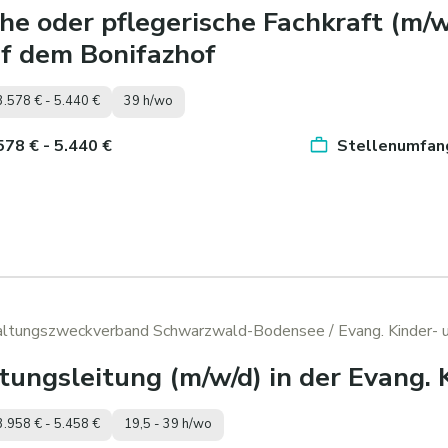
e oder pflegerische Fachkraft (m/w
f dem Bonifazhof
3.578 € - 5.440 €
39 h/wo
.578 € - 5.440 €
Stellenumfang
waltungszweckverband Schwarzwald-Bodensee
/ Evang. Kinder- 
htungsleitung (m/w/d) in der Evang. 
3.958 € - 5.458 €
19,5 - 39 h/wo