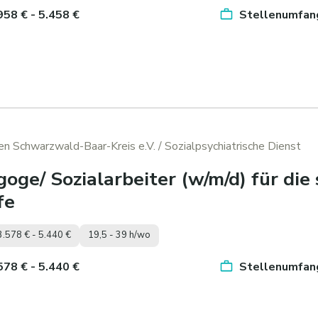
.958 € - 5.458 €
Stellenumfang
den Schwarzwald-Baar-Kreis e.V.
/ Sozialpsychiatrische Dienst
oge/ Sozialarbeiter (w/m/d) für die
fe
3.578 € - 5.440 €
19,5 - 39 h/wo
.578 € - 5.440 €
Stellenumfang