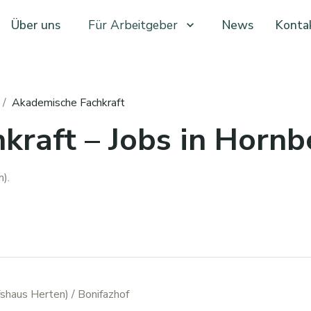
Über uns
Für Arbeitgeber
News
Konta
/
Akademische Fachkraft
raft – Jobs in Hornb
).
fshaus Herten)
/ Bonifazhof