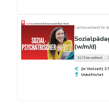
Caritasverband für 
Sozialpädag
(w/m/d)
24,74 km entfernt
(in Vollzeit) 3
Unbefristet