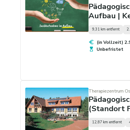
Pädagogisc
Aufbau | K
9,31 km entfernt
2
(in Vollzeit) 2
Unbefristet
Therapiezentrum Ost
Pädagogisc
(Standort 
12,87 km entfernt