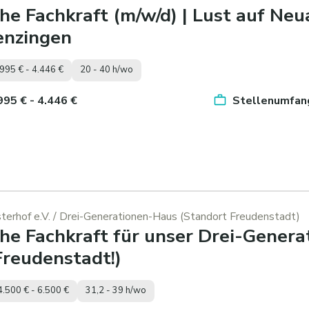
he Fachkraft (m/w/d) | Lust auf N
enzingen
.995 € - 4.446 €
20 - 40 h/wo
.995 € - 4.446 €
Stellenumfang
erhof e.V.
/ Drei-Generationen-Haus (Standort Freudenstadt)
he Fachkraft für unser Drei-Genera
Freudenstadt!)
4.500 € - 6.500 €
31,2 - 39 h/wo