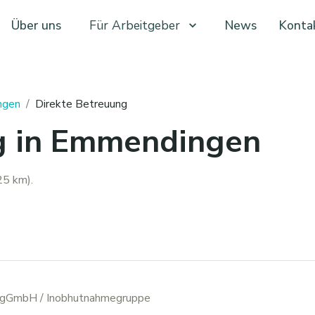
Über uns
Für Arbeitgeber
News
Konta
ngen
/
Direkte Betreuung
g in Emmendingen
5 km).
x gGmbH
/ Inobhutnahmegruppe