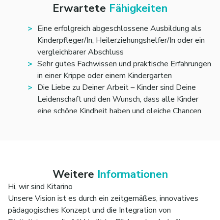
Dich zu den individuellen Bildungs- und
Erwartete
Fähigkeiten
Erziehungszielen der Kinder mit ihnen ab
Du stehst für unsere Grundwerte und gehst jeden
Eine erfolgreich abgeschlossene Ausbildung als
Tag mit einem guten Beispiel voran. Dabei haben
Kinderpfleger/In, Heilerziehungshelfer/In oder ein
die Kinder und Dein Team immer Priorität
vergleichbarer Abschluss
Sehr gutes Fachwissen und praktische Erfahrungen
in einer Krippe oder einem Kindergarten
Die Liebe zu Deiner Arbeit – Kinder sind Deine
Leidenschaft und den Wunsch, dass alle Kinder
eine schöne Kindheit haben und gleiche Chancen
bekommen
Eine hohe Eigenmotivation etwas zu bewegen und
Eigeninitiative sowie Organisationskompetenz, um
Pläne umzusetzen
Teamfähigkeit gepaart mit der Fähigkeit,
Weitere
Informationen
selbstständig und strukturiert zu arbeiten und
Hi, wir sind Kitarino
mögliche Konflikte eigenständig zu lösen
Unsere Vision ist es durch ein zeitgemäßes, innovatives
Eine positive Ausstrahlung, ein großes Maß an
pädagogisches Konzept und die Integration von
Empathie sowie ein offenes und sicheres