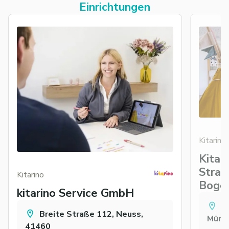
Einrichtungen
Kitarino
Kitar
Straß
Kitarino
Boge
kitarino Service GmbH
J
Breite Straße 112, Neuss,
Münc
41460