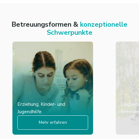
Betreuungsformen &
konzeptionelle
Schwerpunkte
Erziehung, Kinder- und
Einglied
Jugendhilfe
Behinder
Mehr erfahren