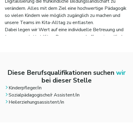
Digitalisierung die frühkindliche Bildungslandschaft zu
Auftreten
verändern. Alles mit dem Ziel eine hochwertige Pädagogik
so vielen Kindern wie möglich zugänglich zu machen und
unsere Teams im Kita-Alltag zu entlasten.
Dabei legen wir Wert auf eine individuelle Betreuung und
top ausgestattet Kitas. Denn nur so schaffen wir es Kinder
nachhaltig bei der Entwicklung zu starken Persönlichkeiten
zu begleiten.
Damit kannst Du dich indentifizieren? Dann bist Du
bei Kitarino genau richtig. Denn Dich suchen wir als
Diese Berufsqualifikationen suchen
wir
Pädagogische Ergänzungskraft (m/w/d).
bei dieser Stelle
Kinderpfleger/in
Sozialpädagogische/r Assistent/in
Heilerziehungsassistent/in