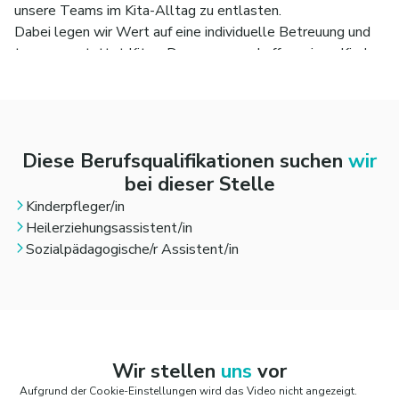
unsere Teams im Kita-Alltag zu entlasten.
Dabei legen wir Wert auf eine individuelle Betreuung und
top ausgestattet Kitas. Denn nur so schaffen wir es Kinder
nachhaltig bei der Entwicklung zu starken Persönlichkeiten
zu begleiten.
Damit kannst Du dich indentifizieren? Dann bist Du
bei Kitarino genau richtig. Denn Dich suchen wir als
Diese Berufsqualifikationen suchen
wir
Pädagogische Ergänzungskraft (m/w/d).
bei dieser Stelle
Kinderpfleger/in
Heilerziehungsassistent/in
Sozialpädagogische/r Assistent/in
Wir stellen
uns
vor
Aufgrund der Cookie-Einstellungen wird das Video nicht angezeigt.