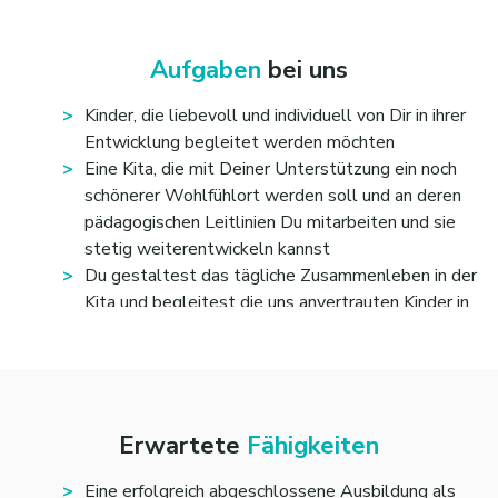
Aufgaben
bei uns
Kinder, die liebevoll und individuell von Dir in ihrer
Entwicklung begleitet werden möchten
Eine Kita, die mit Deiner Unterstützung ein noch
schönerer Wohlfühlort werden soll und an deren
pädagogischen Leitlinien Du mitarbeiten und sie
stetig weiterentwickeln kannst
Du gestaltest das tägliche Zusammenleben in der
Kita und begleitest die uns anvertrauten Kinder in
Alltagssituationen sowie bei spannenden
Projekten
Du pflegst die Erziehungs- und
Bildungspartnerschaft mit den Eltern und stimmst
Dich zu den individuellen Bildungs- und
Erwartete
Fähigkeiten
Erziehungszielen der Kinder mit ihnen ab
Du stehst für unsere Grundwerte und gehst jeden
Eine erfolgreich abgeschlossene Ausbildung als