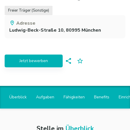
Freier Träger (Sonstige)
Adresse
Ludwig-Beck-Straße 10,
80995
München
Jetzt bewerben
Überblick
Aufgaben
Fähigkeiten
Benefits
Einric
Stelle im
Überblick