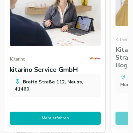
Kitarino
Kitar
Straß
Kitarino
Boge
kitarino Service GmbH
J
Breite Straße 112, Neuss,
Münc
41460
Mehr erfahren