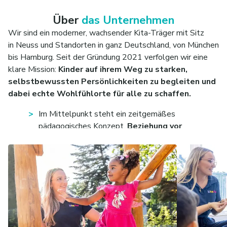
Über
das Unternehmen
Wir sind ein moderner, wachsender Kita-Träger mit Sitz
in Neuss und Standorten in ganz Deutschland, von München
bis Hamburg. Seit der Gründung 2021 verfolgen wir eine
klare Mission:
Kinder auf ihrem Weg zu starken,
selbstbewussten Persönlichkeiten zu begleiten und
dabei echte Wohlfühlorte für alle zu schaffen.
Im Mittelpunkt steht ein zeitgemäßes
pädagogisches Konzept,
Beziehung vor
Erziehung
. Kinder sollen sich geborgen fühlen, ihre
Stärken entdecken und sich individuell entfalten
können. Gleichzeitig setzt Kitarino auf Struktur,
klare Abläufe und moderne Räume, die neugierig
machen und Sicherheit geben.
Für pädagogische Fachkräfte bedeutet das: viel
Raum für
eigene Ideen
,
echte Mitgestaltung
und
ein Arbeitsumfeld, das entlastet statt