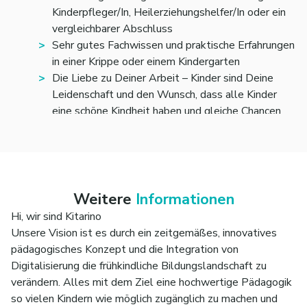
Tag mit einem guten Beispiel voran. Dabei haben
Kinderpfleger/In, Heilerziehungshelfer/In oder ein
die Kinder und Dein Team immer Priorität
vergleichbarer Abschluss
Sehr gutes Fachwissen und praktische Erfahrungen
in einer Krippe oder einem Kindergarten
Die Liebe zu Deiner Arbeit – Kinder sind Deine
Leidenschaft und den Wunsch, dass alle Kinder
eine schöne Kindheit haben und gleiche Chancen
bekommen
Eine hohe Eigenmotivation etwas zu bewegen und
Eigeninitiative sowie Organisationskompetenz, um
Pläne umzusetzen
Teamfähigkeit gepaart mit der Fähigkeit,
Weitere
Informationen
selbstständig und strukturiert zu arbeiten und
Hi, wir sind Kitarino
mögliche Konflikte eigenständig zu lösen
Unsere Vision ist es durch ein zeitgemäßes, innovatives
Eine positive Ausstrahlung, ein großes Maß an
pädagogisches Konzept und die Integration von
Empathie sowie ein offenes und sicheres
Digitalisierung die frühkindliche Bildungslandschaft zu
Auftreten
verändern. Alles mit dem Ziel eine hochwertige Pädagogik
so vielen Kindern wie möglich zugänglich zu machen und