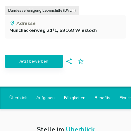
Bundesvereinigung Lebenshilfe (BVLH)
Adresse
Münchäckerweg 21/1,
69168
Wiesloch
Jetzt bewerben
Überblick
Aufgaben
Fähigkeiten
Benefits
Einric
Stelle im
Überblick