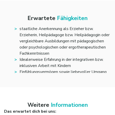
Mitwirkung bei der Umsetzung inklusiver
pädagogischer Konzepte
Erwartete
Fähigkeiten
staatliche Anerkennung als Erzieher bzw.
Erzieherin, Heilpädagoge bzw. Heilpädagogin oder
vergleichbare Ausbildungen mit pädagogischen
oder psychologischen oder ergotherapeutischen
Fachkenntnissen
Idealerweise Erfahrung in der integrativen bzw.
inklusiven Arbeit mit Kindern
Einfühlungsvermögen sowie liebevoller Umgang
mit den Kindern
partnerschaftliches und wertschätzendes
Miteinander und Freude an der Mitarbeit im Team
Weitere
Informationen
Das erwartet dich bei uns: