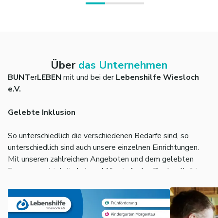
Über
das Unternehmen
BUNT
er
LEBEN
mit und bei der
Leben­shilfe Wies­loch
e.V.
Gelebte Inklusion
So unterschiedlich die verschiedenen Bedarfe sind, so
unterschiedlich sind auch unsere einzelnen Einrichtungen.
Mit unseren zahlreichen Angeboten und dem gelebten
Engagement ist die Lebenshilfe ein fester Bestandteil in
Wiesloch und den umgebenden Gemeinden.
Wir sind seit über 60 Jahren für
Menschen mit
Behinderung und deren Familie
n da. Unsere
Aufgabe/Unser Ziel ist es, Menschen mit geistigen und