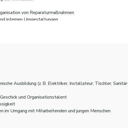
rganisation von Reparaturmaßnahmen
und internen Umgestaltungen
er und Handwerksfirmen
t und Ordnung auf dem Gelände
nsten oder logistischen Aufgaben
he Ausbildung (z. B. Elektriker, Installateur, Tischler, Sanitär-
 Geschick und Organisationstalent
sigkeit
ten im Umgang mit Mitarbeitenden und jungen Menschen