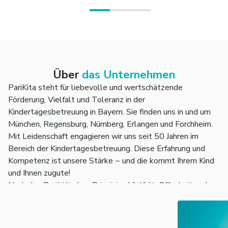
Über
das Unternehmen
PariKita steht für liebevolle und wertschätzende
Förderung, Vielfalt und Toleranz in der
Kindertagesbetreuung in Bayern. Sie finden uns in und um
München, Regensburg, Nürnberg, Erlangen und Forchheim.
Mit Leidenschaft engagieren wir uns seit 50 Jahren im
Bereich der Kindertagesbetreuung. Diese Erfahrung und
Kompetenz ist unsere Stärke − und die kommt Ihrem Kind
und Ihnen zugute!
Nach den Paritätischen Prinzipien Vielfalt, Offenheit und
Toleranz kümmern wir uns liebevoll um das Wohl von
Kindern. Aktuell betreuen wir etwa 3.000 Kinder im Alter
von 0 bis zwölf Jahren. Wir sind eine Tochter des