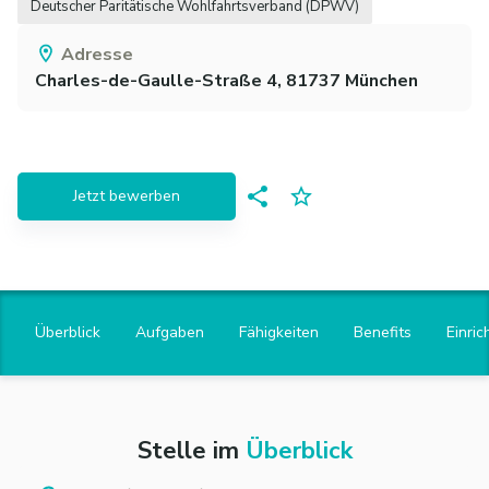
Deutscher Paritätische Wohlfahrtsverband (DPWV)
Adresse
Charles-de-Gaulle-Straße 4,
81737
München
Jetzt bewerben
Überblick
Aufgaben
Fähigkeiten
Benefits
Einric
Stelle im
Überblick