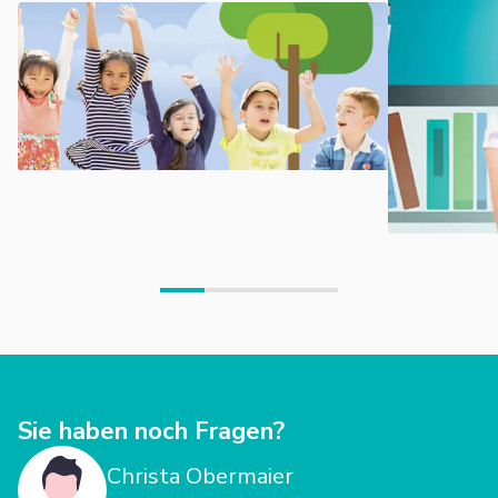
Paritätischen Wohlfahrtsverbands, Landesverband Bayern
e.V., dieser ist ein Spitzenverband der Freien
Wohlfahrtspflege. Unter seinem Dach sind ca. 800
Mitgliedsorganisationen aus allen Bereichen der sozialen
Arbeit zusammengeschlossen.
PariKita hat ein Rahmenkonzept für alle Einrichtungen
entwickelt, das
im Schwerpunkt die Bedürfnisse von Kindern sowie
auch deren berufstätiger Eltern berücksichtigt,
pädagogischen und entwicklungspsychologischen
Erfordernissen entspricht und
neueste wissenschaftliche Erkenntnisse aufgreift.
mehr erfahren
Sie haben noch Fragen?
Christa Obermaier