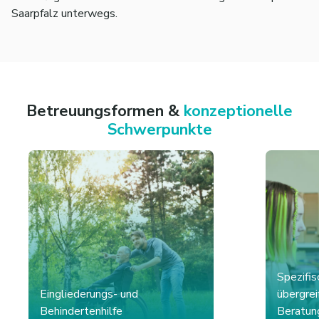
Saarpfalz unterwegs.
Betreuungsformen &
konzeptionelle
Schwerpunkte
Spezifi
Eingliederungs- und
übergrei
Behindertenhilfe
Beratun