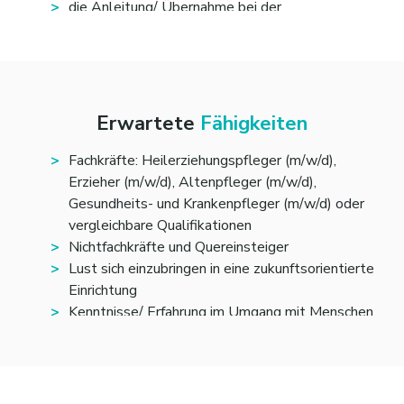
die Anleitung/ Übernahme bei der
Tagesstrukturierung und Freizeitgestaltung
Assistenz bei der Kontaktpflege/-
Kontaktaufnahme
Begleitung bei Arztbesuchen
Assistenz in der Kommunikation
Erwartete
Fähigkeiten
Sicherstellung der med. Versorgung
Assistenz in Konflikt- und Krisensituationen
Fachkräfte: Heilerziehungspfleger (m/w/d),
Erzieher (m/w/d), Altenpfleger (m/w/d),
Gesundheits- und Krankenpfleger (m/w/d) oder
Weitere Aufgaben sind u.a.
vergleichbare Qualifikationen
Nichtfachkräfte und Quereinsteiger
Dokumentation aller Betreuungsleistungen im
Lust sich einzubringen in eine zukunftsorientierte
EDV Programm
Einrichtung
Zusammenarbeit mit anderen Leistungserbringern,
Kenntnisse/ Erfahrung im Umgang mit Menschen
z.B. Ärzten, Therapeuten
mit Beeinträchtigung sind wünschenswert, aber
Zusammenarbeit mit Angehörigen und
kein muss
gesetzlichen Betreuern
Teamfähigkeit
Aufgaben im Rahmen der internen Tagesstruktur:
Bereitschaft zu Fort- und Weiterbildung