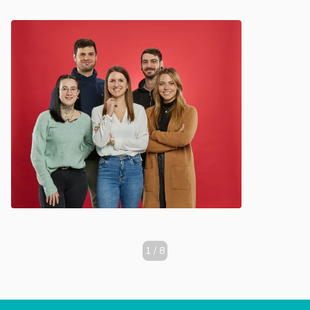
Caritas-Altenzentren sowie 9 Caritas-Förderzentren für die
Bereiche Behinderten-, Jugend- und Wohnungslosenhilfe.
1
/
8