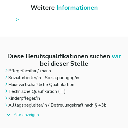
z.B. kognitive und soziale Kompetenzen erhalten
Weitere
Informationen
und fördern, Tagesgestaltung und Kontaktfindung
unterstützen, Alltagsbetätigungen wie
hauswirtschaftliche Angebote umsetzen
Diese Berufsqualifikationen suchen
wir
bei dieser Stelle
Pflegefachfrau/-mann
Sozialarbeiter/in - Sozialpädagog/in
Hauswirtschaftliche Qualifikation
Technische Qualifikation (IT)
Kinderpfleger/in
Alltagsbegleiter/in / Betreuungskraft nach § 43b
Alle anzeigen