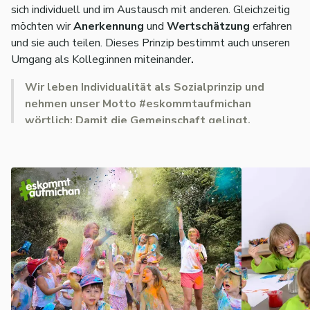
sich individuell und im Austausch mit anderen. Gleichzeitig
möchten wir
Anerkennung
und
Wertschätzung
erfahren
und sie auch teilen. Dieses Prinzip bestimmt auch unseren
Umgang als Kolleg:innen miteinander
.
Wir leben Individualität als Sozialprinzip und
nehmen unser Motto #eskommtaufmichan
wörtlich: Damit die Gemeinschaft gelingt,
brauchen wir jeden Einzelnen.
Aus diesem Verständnis heraus haben wir die
element-i
Pädagogik
entwickelt, welche sich an den
individuellen
Stärken, Potenzialen
und
Interessen
der Kinder und
Jugendlichen orientiert und sie darin bestärkt, sich für die
Gruppe zu engagieren. In der
täglichen Kinderkonferenz
bringen Kinder und Pädagog:innen
gemeinsam
Vorschläge
für die
Gestaltung des Tages
ein. So
können die Kinder ihren individuellen Interessen nachgehen
und selbst entscheiden, was sie spielen und lernen