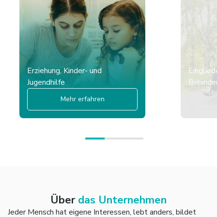
Erziehung, Kinder- und
Einglied
Jugendhilfe
Behinder
Mehr erfahren
Über
das Unternehmen
Jeder Mensch hat eigene Interessen, lebt anders, bildet