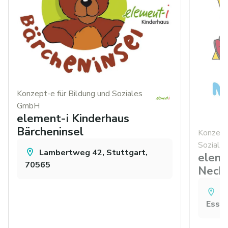
Konzept-e für Bildung und Soziales
GmbH
element-i Kinderhaus
Bärcheninsel
Konzept-
Soziale
Lambertweg 42, Stuttgart,
eleme
70565
Necka
R
Essli