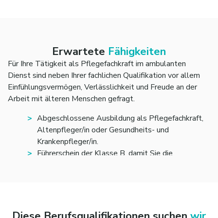
Sie unterstützen Ihre Patientinnen und Patienten
bei der Grundpflege und fördern dabei ihre
Selbstständigkeit.
Sie begleiten die pflegerische Versorgung im
Alltag zuverlässig, einfühlsam und fachgerecht.
Erwartete
Fähigkeiten
Für Ihre Tätigkeit als Pflegefachkraft im ambulanten
Freuen Sie sich auf eine vielseitige Tätigkeit in der
Dienst sind neben Ihrer fachlichen Qualifikation vor allem
ambulanten Pflege, bei der Sie Menschen direkt und
Einfühlungsvermögen, Verlässlichkeit und Freude an der
individuell unterstützen. So leisten Sie jeden Tag einen
Arbeit mit älteren Menschen gefragt.
wichtigen Beitrag zu Lebensqualität und Sicherheit im
eigenen Zuhause.
Abgeschlossene Ausbildung als Pflegefachkraft,
Altenpfleger/in oder Gesundheits- und
Krankenpfleger/in.
Führerschein der Klasse B, damit Sie die
Klientinnen und Klienten im ambulanten Dienst
sicher erreichen können.
Empathischer und wertschätzender Umgang mit
älteren Menschen sowie ein gutes Gespür für ihre
individuellen Bedürfnisse.
Diese Berufsqualifikationen suchen
wir