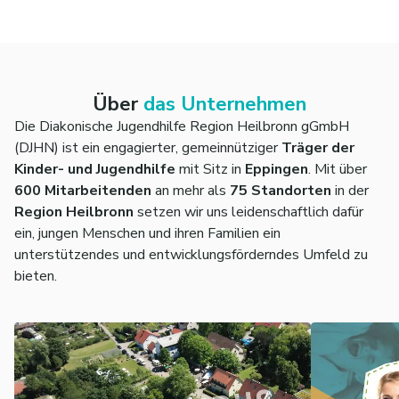
Über
das Unternehmen
Die Diakonische Jugendhilfe Region Heilbronn gGmbH
(DJHN) ist ein engagierter, gemeinnütziger
Träger der
Kinder- und Jugendhilfe
mit Sitz in
Eppingen
. Mit über
600 Mitarbeitenden
an mehr als
75 Standorten
in der
Region Heilbronn
setzen wir uns leidenschaftlich dafür
ein, jungen Menschen und ihren Familien ein
unterstützendes und entwicklungsförderndes Umfeld zu
bieten.
Sich für andere Stark zu machen, Hilfe zu
leisten und neue Perspektiven aufzuzeigen,
gehört zu unserem diakonischen
Selbstverständnis.