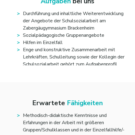
Aufgaben
bei uns
Durchführung und inhaltliche Weiterentwicklung
der Angebote der Schulsozialarbeit am
Zabergäugymnasium Brackenheim
Sozialpädagogische Gruppenangebote
Hilfen im Einzelfall
Enge und konstruktive Zusammenarbeit mit
Lehrkräften, Schulleitung sowie der Kollegin der
Schulsozialarbeit gehört zum Aufgabenprofil
Vertrauensvolle Zusammenarbeit mit den
Schüler*innen und Eltern
Vernetzung und Kooperation mit vorhandenen
Angeboten
Vorausgesetzt wird die Bereitschaft zur
Erwartete
Fähigkeiten
Zusammenarbeit mit der schulpsychologischen
Beratungsstelle im Sinne einer abgestimmten
Methodisch-didaktische Kenntnisse und
Unterstützung von Schüler*innen
Erfahrungen in der Arbeit mit größeren
Gruppen/Schulklassen und in der Einzelfallhilfe/-