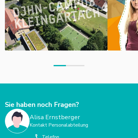
Unser Handeln orientiert sich an den individuellen Stärken
und Ressourcen, die wir gemeinsam entdecken und
weiterentwickeln. Als diakonisches Unternehmen ist es
uns wichtig, dass unsere Werte in der täglichen Arbeit
spürbar werden. Gemeinsam mit Partnern und Förderern
arbeiten wir daran, Benachteiligungen entgegenzutreten
und eine solidarische Gemeinschaft zu fördern.
👉🏼
Wenn du Teil dieser wertvollen Arbeit werden
möchtest, freuen wir uns auf deine Unterstützung.
Sie haben noch Fragen?
Alisa Ernstberger
Kontakt Personalabteilung
Telefon