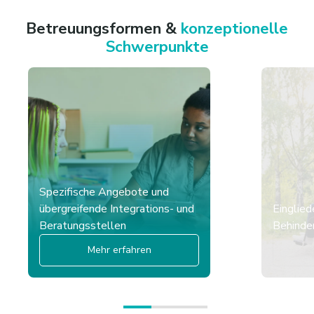
Betreuungsformen &
konzeptionelle
Schwerpunkte
Spezifische Angebote und
übergreifende Integrations- und
Einglied
Beratungsstellen
Behinder
Mehr erfahren