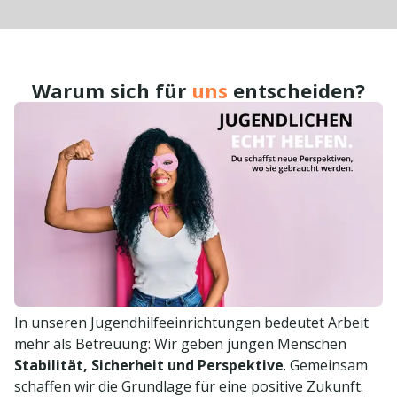
spielen.
Die Wohlfahrtsgesellschaft Gut Hellberg mbH
bietet Ihnen die Möglichkeit, Ihre
hauswirtschaftliche und handwerkliche
Qualifikation sinnvoll einzubringen und
Warum sich für
uns
entscheiden?
mitzugestalten.
Wenn Sie eine Aufgabe suchen, in der Sie
Verantwortung übernehmen und Teil eines
engagierten Teams werden können, freuen wir
uns auf Ihre Bewerbung.
In unseren Jugendhilfeeinrichtungen bedeutet Arbeit
mehr als Betreuung: Wir geben jungen Menschen
Stabilität, Sicherheit und Perspektive
. Gemeinsam
schaffen wir die Grundlage für eine positive Zukunft.