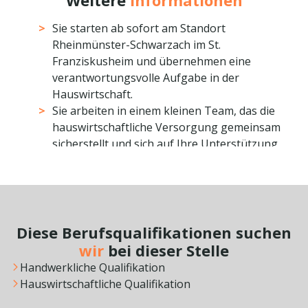
Weitere
Informationen
eigenen Tuns zu vermitteln
Sie wollen Junge Menschen mit schwierigen
Sie starten ab sofort am Standort
Lebensbiographien offen und wohlwollend
Rheinmünster-Schwarzach im St.
persönlich sowie fachlich fördernd begleiten
Franziskusheim und übernehmen eine
Sie haben Lust auf die Mitarbeit im Team und
verantwortungsvolle Aufgabe in der
im Verbund des Bereiches Berufliche Bildung
Hauswirtschaft.
Sie arbeiten in einem kleinen Team, das die
hauswirtschaftliche Versorgung gemeinsam
sicherstellt und sich auf Ihre Unterstützung
freut.
Als Hauswirtschaftsmeister_in oder
Hauswirtschafter_in mit
Ausbildereignungsprüfung bringen Sie Ihre
fachliche Kompetenz und Ihre Erfahrung aktiv
Diese Berufsqualifikationen suchen
in den Arbeitsalltag ein.
wir
bei dieser Stelle
Freuen Sie sich auf ein Arbeitsumfeld, in dem
Handwerkliche Qualifikation
Verlässlichkeit, Teamarbeit und ein
Hauswirtschaftliche Qualifikation
strukturierter Ablauf eine wichtige Rolle