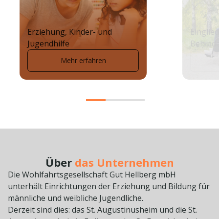
Erziehung, Kinder- und
Einglie
Jugendhilfe
Behinde
Mehr erfahren
Über
das Unternehmen
Die Wohlfahrtsgesellschaft Gut Hellberg mbH
unterhält Einrichtungen der Erziehung und Bildung für
männliche und weibliche Jugendliche.
Derzeit sind dies: das St. Augustinusheim und die St.