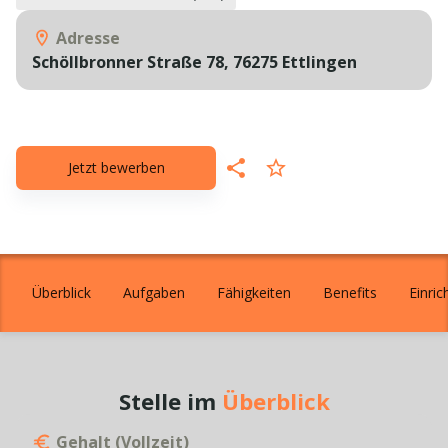
Adresse
Schöllbronner Straße 78,
76275
Ettlingen
Jetzt bewerben
Überblick
Aufgaben
Fähigkeiten
Benefits
Einric
Stelle im
Überblick
Gehalt (Vollzeit)