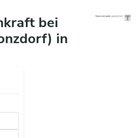
kraft bei
onzdorf)
in